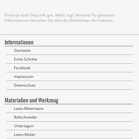
Preise je nach Shop inkl. ges. MwSt. zzgl. Versand. Für genauere
Informationen besuchen Sie bitte die Onlineshops der Anbieter.
Informationen
Startseite
Erste Schritte
Facebook
Impressum
Datenschutz
Materialien und Werkzeug
Latex Meterware
Rollschneider
Unterlagen
Latex-Kleber