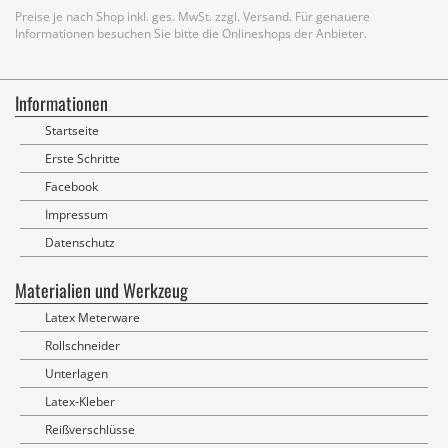
Preise je nach Shop inkl. ges. MwSt. zzgl. Versand. Für genauere
Informationen besuchen Sie bitte die Onlineshops der Anbieter.
Informationen
Startseite
Erste Schritte
Facebook
Impressum
Datenschutz
Materialien und Werkzeug
Latex Meterware
Rollschneider
Unterlagen
Latex-Kleber
Reißverschlüsse