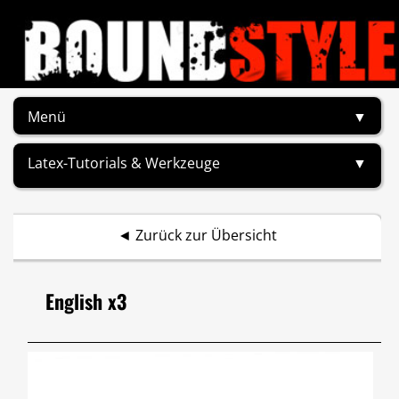
Menü
▼
Latex-Tutorials & Werkzeuge
▼
◄
Zurück zur Übersicht
English x3