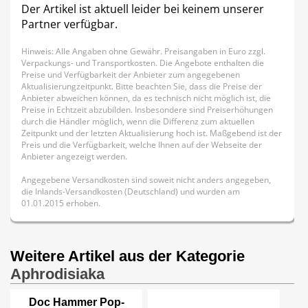
Der Artikel ist aktuell leider bei keinem unserer
Partner verfügbar.
Hinweis: Alle Angaben ohne Gewähr. Preisangaben in Euro zzgl.
Verpackungs- und Transportkosten. Die Angebote enthalten die
Preise und Verfügbarkeit der Anbieter zum angegebenen
Aktualisierungzeitpunkt. Bitte beachten Sie, dass die Preise der
Anbieter abweichen können, da es technisch nicht möglich ist, die
Preise in Echtzeit abzubilden. Insbesondere sind Preiserhöhungen
durch die Händler möglich, wenn die Differenz zum aktuellen
Zeitpunkt und der letzten Aktualisierung hoch ist. Maßgebend ist der
Preis und die Verfügbarkeit, welche Ihnen auf der Webseite der
Anbieter angezeigt werden.
Angegebene Versandkosten sind soweit nicht anders angegeben,
die Inlands-Versandkosten (Deutschland) und wurden am
01.01.2015 erhoben.
Weitere Artikel aus der Kategorie
Aphrodisiaka
Doc Hammer Pop-