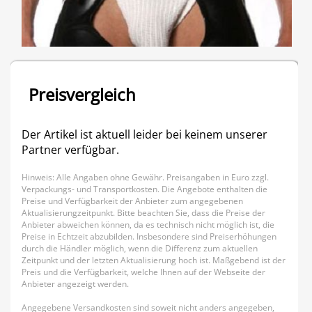
Preisvergleich
Der Artikel ist aktuell leider bei keinem unserer
Partner verfügbar.
Hinweis: Alle Angaben ohne Gewähr. Preisangaben in Euro zzgl.
Verpackungs- und Transportkosten. Die Angebote enthalten die
Preise und Verfügbarkeit der Anbieter zum angegebenen
Aktualisierungzeitpunkt. Bitte beachten Sie, dass die Preise der
Anbieter abweichen können, da es technisch nicht möglich ist, die
Preise in Echtzeit abzubilden. Insbesondere sind Preiserhöhungen
durch die Händler möglich, wenn die Differenz zum aktuellen
Zeitpunkt und der letzten Aktualisierung hoch ist. Maßgebend ist der
Preis und die Verfügbarkeit, welche Ihnen auf der Webseite der
Anbieter angezeigt werden.
Angegebene Versandkosten sind soweit nicht anders angegeben,