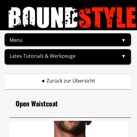
Menü
▼
Latex-Tutorials & Werkzeuge
▼
◄
Zurück zur Übersicht
Open Waistcoat