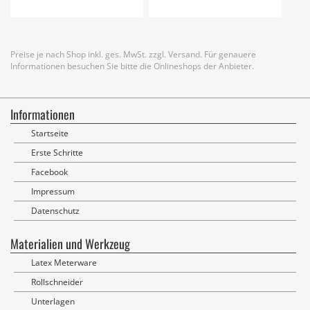
Preise je nach Shop inkl. ges. MwSt. zzgl. Versand. Für genauere
Informationen besuchen Sie bitte die Onlineshops der Anbieter.
Informationen
Startseite
Erste Schritte
Facebook
Impressum
Datenschutz
Materialien und Werkzeug
Latex Meterware
Rollschneider
Unterlagen