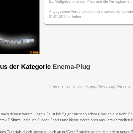
ist. Maßgebend ist der Preis und die Verfügbarkei
Angegebene Versandkosten sind soweit nicht ande
01.01.2015 erhoben.
aus der Kategorie
Enema-Plug
Preise je nach Shop inkl. ges. MwSt. zzgl. Versand
 nach deinen Vorstellungen. Es ist häufig gar nicht so schwer, wie es aussieht. Be
atex-T-Shirts und auch Rubber-Shorts und kleine Accesiores aus Latex erstellen k
tiegs-Tutorials durch, bevor du dich an größere Projekte wagst. Mit jedem neuen P