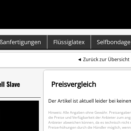
ßanfertigungen
Flüssiglatex
Selfbondage
◄
Zurück zur Übersicht
Preisvergleich
ll Slave
Der Artikel ist aktuell leider bei kei
Hinweis: Alle Angaben ohne Gewähr. Preisangaben 
die Preise und Verfügbarkeit der Anbieter zum ang
Anbieter abweichen können, da es technisch nicht m
Preiserhöhungen durch die Händler möglich, wenn d