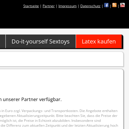
Startseite
|
Partner
|
Impressum
|
Datenschutz
|
|
|
Do-it-yourself Sextoys
Latex kaufen
nem unserer Partner verfügbar.
in Euro zzgl. Verpackungs- und Transportkosten. Die Angebote enthalten
egebenen Aktualisierungzeitpunkt. Bitte beachten Sie, dass die Preise der
öglich ist, die Preise in Echtzeit abzubilden. Insbesondere sind
ie Differenz zum aktuellen Zeitpunkt und der letzten Aktualisierung hoch